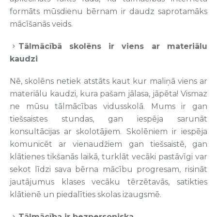
formāts mūsdienu bērnam ir daudz saprotamāks
mācīšanās veids.
Tālmācībā skolēns ir viens ar materiālu
kaudzi
Nē, skolēns netiek atstāts kaut kur maliņā viens ar
materiālu kaudzi, kura pašam jālasa, jāpēta! Vismaz
ne mūsu tālmācības vidusskolā. Mums ir gan
tiešsaistes stundas, gan iespēja sarunāt
konsultācijas ar skolotājiem. Skolēniem ir iespēja
komunicēt ar vienaudžiem gan tiešsaistē, gan
klātienes tikšanās laikā, turklāt vecāki pastāvīgi var
sekot līdzi sava bērna mācību progresam, risināt
jautājumus klases vecāku tērzētavās, satikties
klātienē un piedalīties skolas izaugsmē.
Tālmācība ir bezpersoniska