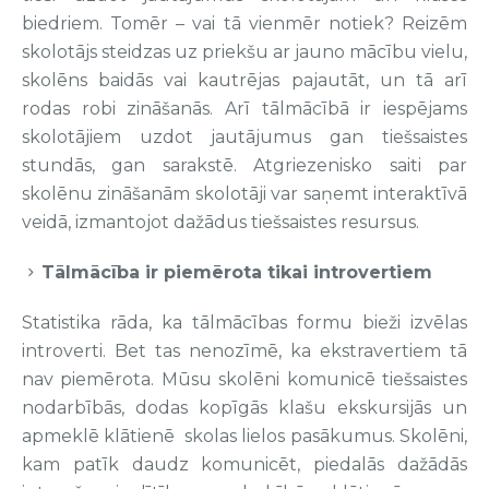
biedriem. Tomēr – vai tā vienmēr notiek? Reizēm
skolotājs steidzas uz priekšu ar jauno mācību vielu,
skolēns baidās vai kautrējas pajautāt, un tā arī
rodas robi zināšanās. Arī tālmācībā ir iespējams
skolotājiem uzdot jautājumus gan tiešsaistes
stundās, gan sarakstē. Atgriezenisko saiti par
skolēnu zināšanām skolotāji var saņemt interaktīvā
veidā, izmantojot dažādus tiešsaistes resursus.
Tālmācība ir piemērota tikai introvertiem
Statistika rāda, ka tālmācības formu bieži izvēlas
introverti. Bet tas nenozīmē, ka ekstravertiem tā
nav piemērota. Mūsu skolēni komunicē tiešsaistes
nodarbībās, dodas kopīgās klašu ekskursijās un
apmeklē klātienē skolas lielos pasākumus. Skolēni,
kam patīk daudz komunicēt, piedalās dažādās