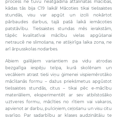
process ne tuvu neatgādina attālinātās mācības,
kādas tās bija C19 laikā! Mācoties tikai tiešsaistes
stundās, visu var apgūt un izcili nokārtot
pārbaudes darbus, tajā pašā laikā iemācoties
patstāvību. Tiešsaistes stundas mēs ierakstām,
tāpēc kvalitatīvai mācību vielas apgūšanai
netraucē ne slimošana, ne atšķirīga laika zona, ne
arī ārpusskolas nodarbes.
Abiem galējiem variantiem pa vidu atrodas
bezgalīga iespēju telpa, kurā skolēnam un
vecākiem atrast tieši viņu ģimenei vispiemērotāko
mācīšanās formu – dažus priekšmetus apgūstot
tiešsaistes stundās, citus – tikai pēc e-mācību
materiāliem, eksperimentēt ar sev atbilstošāko
uztveres formu, mācīties no rītiem vai vakaros,
apvienot ar darbu, pulciņiem, ceļošanu un visu citu
svarīgo. Par sadarbību ar klases audzinātāju te