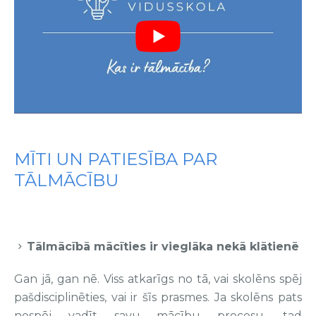
MĪTI UN PATIESĪBA PAR
TĀLMĀCĪBU
Tālmācībā mācīties ir vieglāka nekā klātienē
Gan jā, gan nē. Viss atkarīgs no tā, vai skolēns spēj
pašdisciplinēties, vai ir šīs prasmes. Ja skolēns pats
nespēj vadīt savu mācību procesu, tad