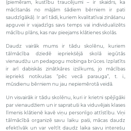
(piemēram, kustību traucējumi – ir skaidrs, ka
mācīšanās no mājām šādiem bērniem ir pati
saudzīgākā). Ir arī tādi, kuriem kvalitatīvai zināšanu
apguvei ir vajadzīgs savs temps vai individualizēts
mācību plāns, kas nav pieejams klātienes skolās.
Daudz vairāk mums ir tādu skolēnu, kuriem
tālmācība dziedē iepriekšējā skolā iegūtās
vienaudžu un pedagogu mobinga brūces. Izplatīts
ir arī dabiskās zinātkāres izsīkums, jo mācības
iepriekš notikušas “pēc vecā parauga”, t. i.,
mūsdienu bērniem nu jau nepiemērotā veidā.
Un visvairāk ir tādu skolēnu, kuri ir krietni spējīgāki
par vienaudžiem un ir sapratuši ka viduvējais klases
līmenis klātienē kavē viņu personīgo attīstību. Viņi
tālmācībā organizē savu laiku paši, mācas daudz
efektīvāk un var veltīt daudz laika savu interešu