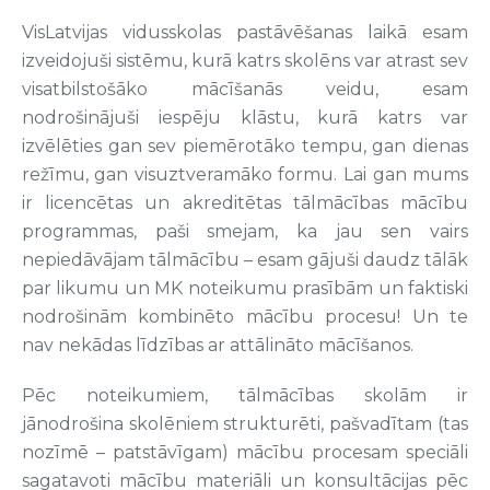
VisLatvijas vidusskolas pastāvēšanas laikā esam
izveidojuši sistēmu, kurā katrs skolēns var atrast sev
visatbilstošāko mācīšanās veidu, esam
nodrošinājuši iespēju klāstu, kurā katrs var
izvēlēties gan sev piemērotāko tempu, gan dienas
režīmu, gan visuztveramāko formu. Lai gan mums
ir licencētas un akreditētas tālmācības mācību
programmas, paši smejam, ka jau sen vairs
nepiedāvājam tālmācību – esam gājuši daudz tālāk
par likumu un MK noteikumu prasībām un faktiski
nodrošinām kombinēto mācību procesu! Un te
nav nekādas līdzības ar attālināto mācīšanos.
Pēc noteikumiem, tālmācības skolām ir
jānodrošina skolēniem strukturēti, pašvadītam (tas
nozīmē – patstāvīgam) mācību procesam speciāli
sagatavoti mācību materiāli un konsultācijas pēc