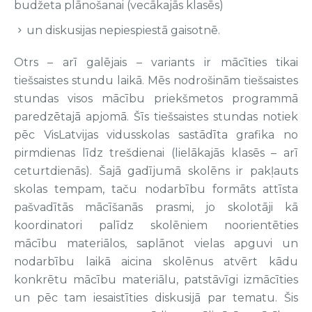
budžeta plānošanai (vecākajās klasēs)
un diskusijas nepiespiestā gaisotnē.
Otrs – arī galējais – variants ir mācīties tikai
tiešsaistes stundu laikā. Mēs nodrošinām tiešsaistes
stundas visos mācību priekšmetos programmā
paredzētajā apjomā. Šīs tiešsaistes stundas notiek
pēc VisLatvijas vidusskolas sastādīta grafika no
pirmdienas līdz trešdienai (lielākajās klasēs – arī
ceturtdienās). Šajā gadījumā skolēns ir pakļauts
skolas tempam, taču nodarbību formāts attīsta
pašvadītās mācīšanās prasmi, jo skolotāji kā
koordinatori palīdz skolēniem noorientēties
mācību materiālos, saplānot vielas apguvi un
nodarbību laikā aicina skolēnus atvērt kādu
konkrētu mācību materiālu, patstāvīgi izmācīties
un pēc tam iesaistīties diskusijā par tematu. Šis