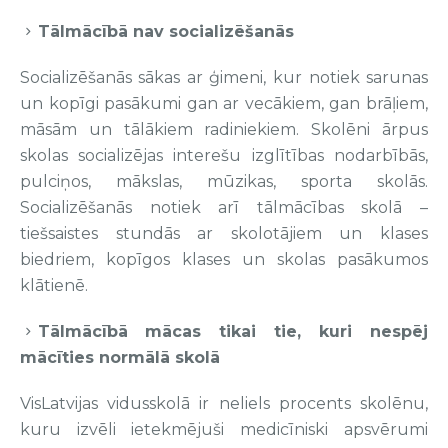
Tālmācībā nav socializēšanās
Socializēšanās sākas ar ģimeni, kur notiek sarunas
un kopīgi pasākumi gan ar vecākiem, gan brāļiem,
māsām un tālākiem radiniekiem. Skolēni ārpus
skolas socializējas interešu izglītības nodarbībās,
pulciņos, mākslas, mūzikas, sporta skolās.
Socializēšanās notiek arī tālmācības skolā –
tiešsaistes stundās ar skolotājiem un klases
biedriem, kopīgos klases un skolas pasākumos
klātienē.
Tālmācībā mācas tikai tie, kuri nespēj
mācīties normālā skolā
VisLatvijas vidusskolā ir neliels procents skolēnu,
kuru izvēli ietekmējuši medicīniski apsvērumi