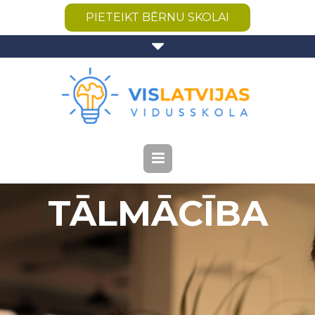
PIETEIKT BĒRNU SKOLAI
TĀLMĀCĪBA