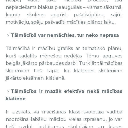
nepieciešams blakus pieaugušais – vismaz sākumā,
kamēr skolēns apgūst pašdisciplīnu, sajūt
motivāciju, spēju pašvadīti mācīties, plānot laiku.
Tālmācībā var nemācīties, tur neko neprasa
Tālmācībā ir mācību grafiks ar tematisko plānu,
kurš sadalīts mēnešos, nedēļās. Tēmu apguves
beigās jākārto pārbaudes darbi. Turklāt tālmācības
skolēniem tieši tāpat kā klātienes skolēniem
jākārto eksāmeni klātienē.
Tālmācība ir mazāk efektīva nekā mācības
klātienē
Ir uzskats, ka mācīšanās klasē skolotāja vadībā
nodrošina labāku mācību vielas izprašanu, jo var
tieši uzdot jautājumus skolotājam un klases