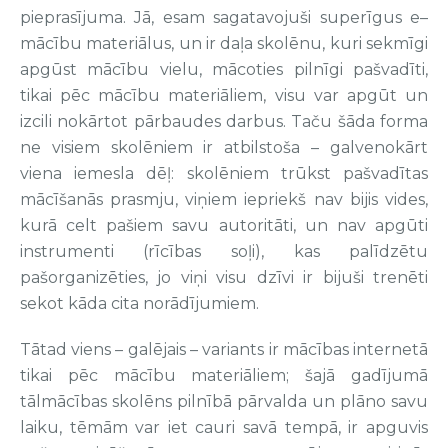
pieprasījuma. Jā, esam sagatavojuši superīgus e–
mācību materiālus, un ir daļa skolēnu, kuri sekmīgi
apgūst mācību vielu, mācoties pilnīgi pašvadīti,
tikai pēc mācību materiāliem, visu var apgūt un
izcili nokārtot pārbaudes darbus. Taču šāda forma
ne visiem skolēniem ir atbilstoša – galvenokārt
viena iemesla dēļ: skolēniem trūkst pašvadītas
mācīšanās prasmju, viņiem iepriekš nav bijis vides,
kurā celt pašiem savu autoritāti, un nav apgūti
instrumenti (rīcības soļi), kas palīdzētu
pašorganizēties, jo viņi visu dzīvi ir bijuši trenēti
sekot kāda cita norādījumiem.
Tātad viens – galējais – variants ir mācības internetā
tikai pēc mācību materiāliem; šajā gadījumā
tālmācības skolēns pilnībā pārvalda un plāno savu
laiku, tēmām var iet cauri savā tempā, ir apguvis