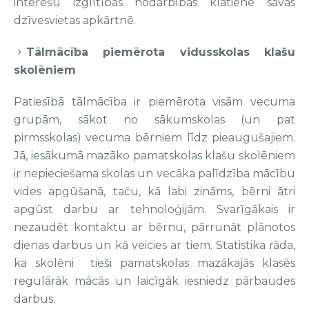
interešu izglītības nodarbībās klātienē savas
dzīvesvietas apkārtnē.
Tālmācība piemērota vidusskolas klašu
skolēniem
Patiesībā tālmācība ir piemērota visām vecuma
grupām, sākot no sākumskolas (un pat
pirmsskolas) vecuma bērniem līdz pieaugušajiem.
Jā, iesākumā mazāko pamatskolas klašu skolēniem
ir nepieciešama skolas un vecāka palīdzība mācību
vides apgūšanā, taču, kā labi zināms, bērni ātri
apgūst darbu ar tehnoloģijām. Svarīgākais ir
nezaudēt kontaktu ar bērnu, pārrunāt plānotos
dienas darbus un kā veicies ar tiem. Statistika rāda,
ka skolēni tieši pamatskolas mazākajās klasēs
regulārāk mācās un laicīgāk iesniedz pārbaudes
darbus.