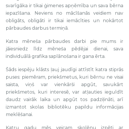
svarīgāka ir tikai ģimenes apņēmība un sava bērna
iepazīšana. Neviens no mācīšanās veidiem nav
obligāts, obligāti ir tikai iemācīties un nokārtot
pārbaudes darbus termiņā.
Katra mēneša pārbaudes darbi pie mums ir
jāiesniedz līdz mēneša pēdējai dienai, sava
individuālā grafika saplānošana ir gana ērta.
Šāds iespēju klāsts ļauj jaudīgi attīstīt katra stiprās
puses: piemēram, priekšmetus, kuri bērnu ne visai
saista, viņš var vienkārši apgūt, savukārt
priekšmetos, kuri interesē, var atļauties ieguldīt
daudz vairāk laika un apgūt tos padziļināti, arī
izmantot skolas bibliotēku papildu informācijas
meklēšanai.
Katru gadu mēs veicam skolēnu izpēti ar