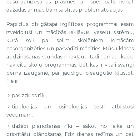
pašorganizēšanās prasmes un spēj pats risināt
dažādas ar mācībām saistītas problēmsituācijas.
Papildus obligātajai izglītības programmai esam
izveidojuši un mācībās iekļāvuši veselu sistēmu,
kurā soli pa solim skolēniem iemācām
pašorganizēties un pašvadīti mācīties. Mūsu klases
audzināšanas stundās ir iekļauti tādi temati, kādu
nav citu skolu programmās, bet kas ir vitāli svarīgi
bērna izaugsmē, par jaudīgu pieaugušo kļūstot.
Tie ir
pašizziņas rīki,
tipoloģijas un psiholoģijas testi atbilstoši
vecumam,
dažādi plānošanas rīki – sākot no laika un
prioritāšu plānošanas, līdz dienas režīma un pat