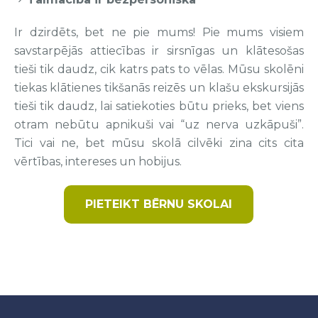
Ir dzirdēts, bet ne pie mums! Pie mums visiem
savstarpējās attiecības ir sirsnīgas un klātesošas
tieši tik daudz, cik katrs pats to vēlas. Mūsu skolēni
tiekas klātienes tikšanās reizēs un klašu ekskursijās
tieši tik daudz, lai satiekoties būtu prieks, bet viens
otram nebūtu apnikuši vai “uz nerva uzkāpuši”.
Tici vai ne, bet mūsu skolā cilvēki zina cits cita
vērtības, intereses un hobijus.
PIETEIKT BĒRNU SKOLAI