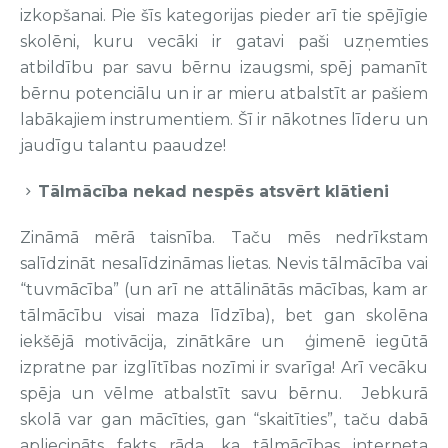
izkopšanai. Pie šīs kategorijas pieder arī tie spējīgie
skolēni, kuru vecāki ir gatavi paši uzņemties
atbildību par savu bērnu izaugsmi, spēj pamanīt
bērnu potenciālu un ir ar mieru atbalstīt ar pašiem
labākajiem instrumentiem. Šī ir nākotnes līderu un
jaudīgu talantu paaudze!
Tālmācība nekad nespēs atsvērt klātieni
Zināmā mērā taisnība. Taču mēs nedrīkstam
salīdzināt nesalīdzināmas lietas. Nevis tālmācība vai
“tuvmācība” (un arī ne attālinātās mācības, kam ar
tālmācību visai maza līdzība), bet gan skolēna
iekšējā motivācija, zinātkāre un ģimenē iegūtā
izpratne par izglītības nozīmi ir svarīga! Arī vecāku
spēja un vēlme atbalstīt savu bērnu. Jebkurā
skolā var gan mācīties, gan “skaitīties”, taču dabā
apliecināts fakts rāda, ka tālmācības interneta