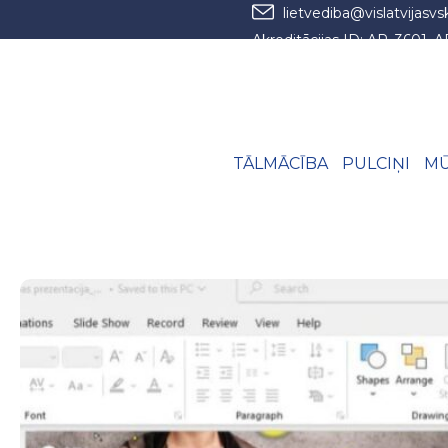
lietvediba@vislatvijasvs
Akreditācijas ID: AP_3601, 
TĀLMĀCĪBA
PULCIŅI
MŪ