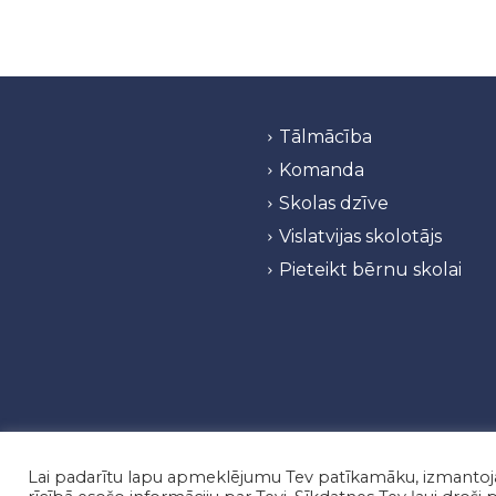
Tālmācība
Komanda
Skolas dzīve
Vislatvijas skolotājs
Pieteikt bērnu skolai
Privātuma politika
/
© “
Lai padarītu lapu apmeklējumu Tev patīkamāku, izmantojam