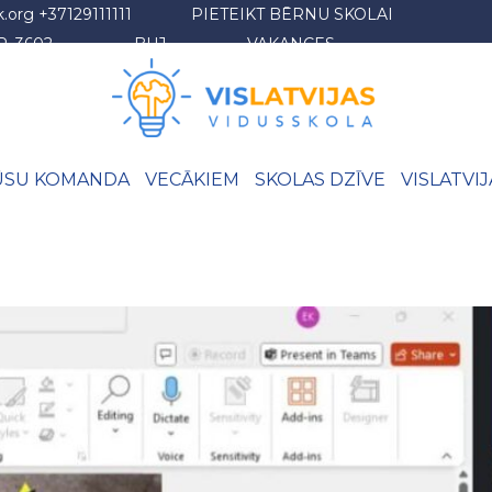
k.org
+37129111111
PIETEIKT BĒRNU SKOLAI
AP_3602
BUJ
VAKANCES
SU KOMANDA
VECĀKIEM
SKOLAS DZĪVE
VISLATVI