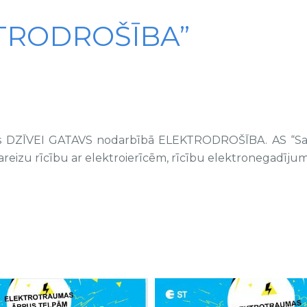
KTRODROŠĪBA”
rammas DZĪVEI GATAVS nodarbībā ELEKTRODROŠĪBA. AS “S
pareizu rīcību ar elektroierīcēm, rīcību elektronegadīju