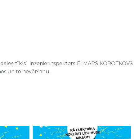
adales tīkls” inženierinspektors ELMĀRS KOROTKOVS
mos un to novēršanu.