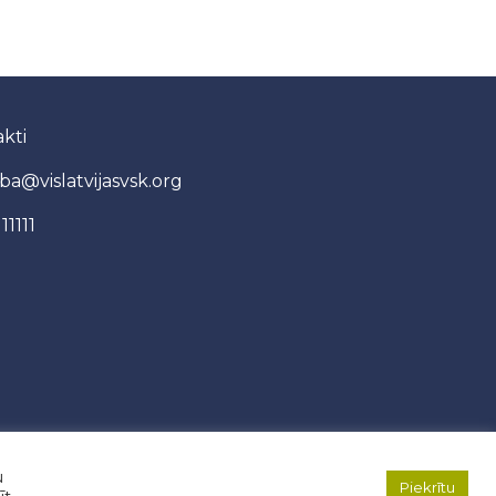
kti
iba@vislatvijasvsk.org
11111
: AP_3601, AP_3602
u
Piekrītu