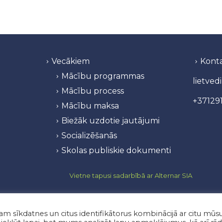
Vecākiem
Konta
Mācību programmas
lietved
Mācību process
+371291
Mācību maksa
Biežāk uzdotie jautājumi
Socializēšanās
Skolas publiskie dokumenti
Vietne tapusi sadarbībā ar Alternar SIA
Vislatvijas vidusskola” Reģ.nr.: 3813803426 Akreditācijas ID
 sīkdatnes un citus identifikātorus kombinācijā ar citu mūs