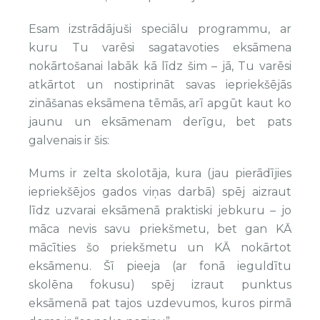
Esam izstrādājuši speciālu programmu, ar
kuru Tu varēsi sagatavoties eksāmena
nokārtošanai labāk kā līdz šim – jā, Tu varēsi
atkārtot un nostiprināt savas iepriekšējās
zināšanas eksāmena tēmās, arī apgūt kaut ko
jaunu un eksāmenam derīgu, bet pats
galvenais ir šis:
Mums ir zelta skolotāja, kura (jau pierādījies
iepriekšējos gados viņas darbā) spēj aizraut
līdz uzvarai eksāmenā praktiski jebkuru – jo
māca nevis savu priekšmetu, bet gan KĀ
mācīties šo priekšmetu un KĀ nokārtot
eksāmenu. Šī pieeja (ar fonā ieguldītu
skolēna fokusu) spēj izraut punktus
eksāmenā pat tajos uzdevumos, kuros pirmā