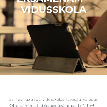
VIDUSSKOLA
Ja Tevi uztrauc vidusskolas latviešu valodas
OL eksāmens, tad šis piedāvājums ir tieši Tev!