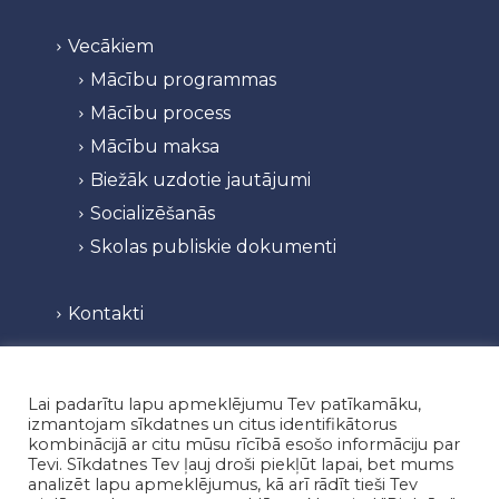
Vecākiem
Mācību programmas
Mācību process
Mācību maksa
Biežāk uzdotie jautājumi
Socializēšanās
Skolas publiskie dokumenti
Kontakti
lietvediba@vislatvijasvsk.org
+37129111111
Lai padarītu lapu apmeklējumu Tev patīkamāku,
izmantojam sīkdatnes un citus identifikātorus
kombinācijā ar citu mūsu rīcībā esošo informāciju par
Tevi. Sīkdatnes Tev ļauj droši piekļūt lapai, bet mums
Vietne tapusi sadarbībā ar Alternar SIA
analizēt lapu apmeklējumus, kā arī rādīt tieši Tev