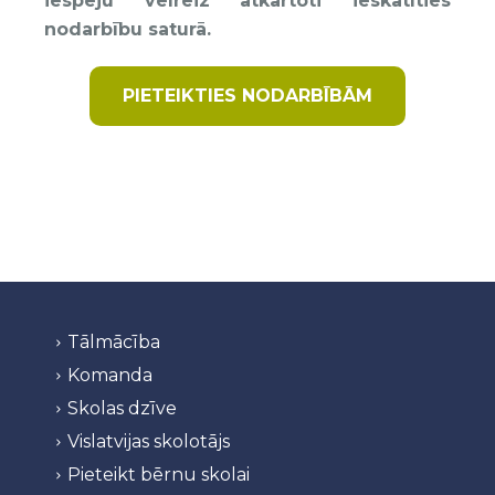
iespēju vēlreiz atkārtoti ieskatīties
nodarbību saturā.
PIETEIKTIES NODARBĪBĀM
Tālmācība
Komanda
Skolas dzīve
Vislatvijas skolotājs
Pieteikt bērnu skolai