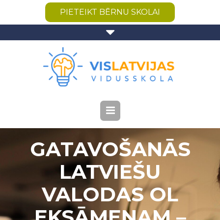
PIETEIKT BĒRNU SKOLAI
GATAVOŠANĀS
LATVIEŠU
VALODAS OL
EKSĀMENAM –