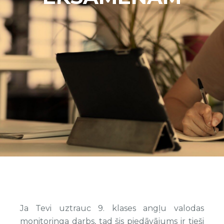
Ja Tevi uztrauc 9. klases angļu valodas
monitoringa darbs, tad šis piedāvājums ir tieši