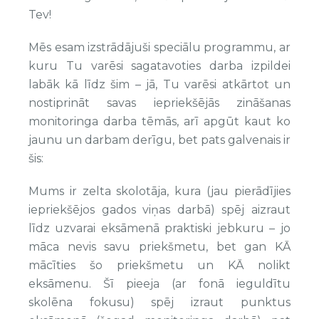
Tev!
Mēs esam izstrādājuši speciālu programmu, ar
kuru Tu varēsi sagatavoties darba izpildei
labāk kā līdz šim – jā, Tu varēsi atkārtot un
nostiprināt savas iepriekšējās zināšanas
monitoringa darba tēmās, arī apgūt kaut ko
jaunu un darbam derīgu, bet pats galvenais ir
šis:
Mums ir zelta skolotāja, kura (jau pierādījies
iepriekšējos gados viņas darbā) spēj aizraut
līdz uzvarai eksāmenā praktiski jebkuru – jo
māca nevis savu priekšmetu, bet gan KĀ
mācīties šo priekšmetu un KĀ nolikt
eksāmenu. Šī pieeja (ar fonā ieguldītu
skolēna fokusu) spēj izraut punktus