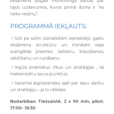
eksāmenā (šogad monitoringa darbā) pat
tajos uzdevumos, kuros pirmā doma ir “es
neko nezinu”.
PROGRAMMĀ IEKĻAUTS:
Soli pa solim izanalizēsim iepriekšējo gadu
eksāmena struktūru un trenēsim visas
svarīgākās prasmes: lasīšanu, klausīšanos,
rakstīšanu un runāšanu.
Iegūsi praktiskus rīkus un stratēģijas , lai
maksimizētu savus punktus.
Saņemsi atgriezenisko saiti par savu darbu
un stratēģiju – ja to vēlēsies
Nodarbības: Tiešsaistē, 2 x 90 min, plkst.
17:00- 18:30