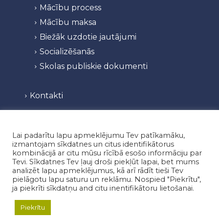
Mācību process
Mācību maksa
Biežāk uzdotie jautājumi
Socializēšanās
Skolas publiskie dokumenti
Kontakti
lietvediba@vislatvijasvsk.org
+37129111111
Lai padarītu lapu apmeklējumu Tev patīkamāku,
izmantojam sīkdatnes un citus identifikātorus
kombinācijā ar citu mūsu rīcībā esošo informāciju par
Tevi. Sīkdatnes Tev ļauj droši piekļūt lapai, bet mums
Vietne tapusi sadarbībā ar Alternar SIA
analizēt lapu apmeklējumus, kā arī rādīt tieši Tev
pielāgotu lapu saturu un reklāmu. Nospied "Piekrītu",
ja piekrīti sīkdatņu and citu inentifikātoru lietošanai.
Privātuma politika
/
Piekrītu
© “Vislatvijas vidusskola” Reģ.nr.: 3813803426