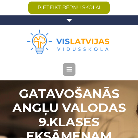
PIETEIKT BĒRNU SKOLAI
GATAVOŠANĀS
ANGĻU VALODAS
9.KLASES
EKSĀMENAM